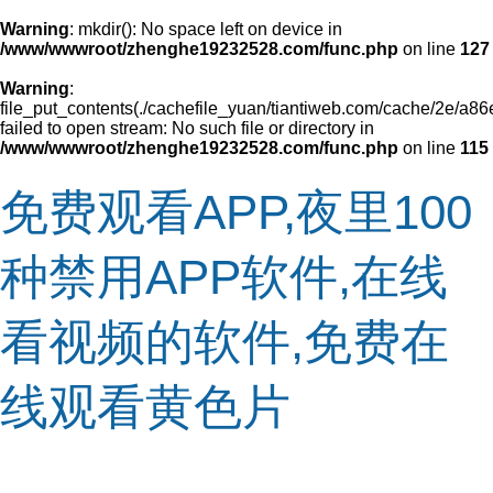
Warning
: mkdir(): No space left on device in
/www/wwwroot/zhenghe19232528.com/func.php
on line
127
Warning
:
file_put_contents(./cachefile_yuan/tiantiweb.com/cache/2e/a86
failed to open stream: No such file or directory in
/www/wwwroot/zhenghe19232528.com/func.php
on line
115
免费观看APP,夜里100
种禁用APP软件,在线
看视频的软件,免费在
线观看黄色片